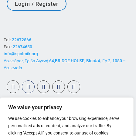
Login / Register
Tel:
22672866
Fax:
22674650
info@spolmik.org
Λεωφόρος Γρίβα Διγενή 64,BRIDGE HOUSE, Block A, Γρ 2, 1080 –
Λευκωσία
We value your privacy
We use cookies to enhance your browsing experience, serve
Privacy Policy
|
Terms & Conditions
personalized ads or content, and analyze our traffic. By
clicking "Accept All", you consent to our use of cookies.