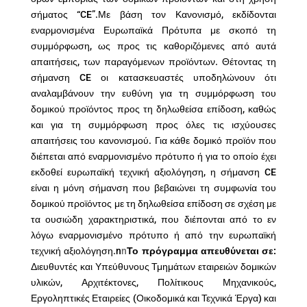
σήματος “CE”.Με βάση τον Κανονισμό, εκδίδονται
εναρμονισμένα Ευρωπαϊκά Πρότυπα με σκοπό τη
συμμόρφωση, ως προς τις καθοριζόμενες από αυτά
απαιτήσεις, των παραγόμενων προϊόντων. Θέτοντας τη
σήμανση CE οι κατασκευαστές υποδηλώνουν ότι
αναλαμβάνουν την ευθύνη για τη συμμόρφωση του
δομικού προϊόντος προς τη δηλωθείσα επίδοση, καθώς
και για τη συμμόρφωση προς όλες τις ισχύουσες
απαιτήσεις του κανονισμού. Για κάθε δομικό προϊόν που
διέπεται από εναρμονισμένο πρότυπο ή για το οποίο έχει
εκδοθεί ευρωπαϊκή τεχνική αξιολόγηση, η σήμανση CE
είναι η μόνη σήμανση που βεβαιώνει τη συμφωνία του
δομικού προϊόντος με τη δηλωθείσα επίδοση σε σχέση με
τα ουσιώδη χαρακτηριστικά, που διέπονται από το εν
λόγω εναρμονισμένο πρότυπο ή από την ευρωπαϊκή
τεχνική αξιολόγηση.n
n
Το πρόγραμμα απευθύνεται σε:
Διευθυντές και Υπεύθυνους Τμημάτων εταιρειών δομικών
υλικών, Αρχιτέκτονες, Πολίτικους Μηχανικούς,
Εργοληπτικές Εταιρείες (Οικοδομικά και Τεχνικά Έργα) και