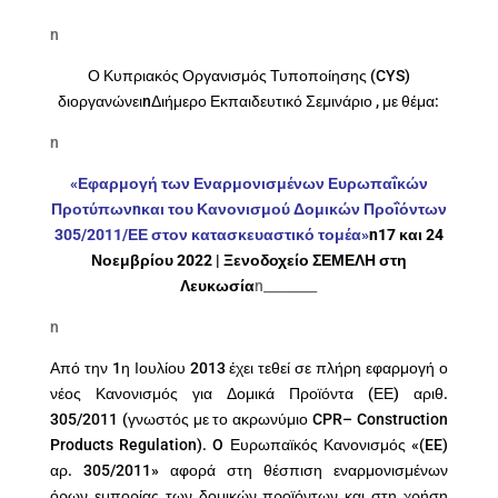
n
Ο Κυπριακός Οργανισμός Τυποποίησης (CYS)
διοργανώνειnΔιήμερο Εκπαιδευτικό Σεμινάριο , με θέμα:
n
«Εφαρμογή των Εναρμονισμένων Ευρωπαΐκών
Προτύπωνnκαι του Κανονισμού
Δομικών Προΐόντων
305/2011/ΕΕ στον κατασκευαστικό τομέα»
n17 και 24
Νοεμβρίου 2022 | Ξενοδοχείο ΣΕΜΕΛΗ στη
Λευκωσία
n________
n
Από την 1η Ιουλίου 2013 έχει τεθεί σε πλήρη εφαρμογή ο
νέος Κανονισμός για Δομικά Προϊόντα (ΕΕ) αριθ.
305/2011 (γνωστός με το ακρωνύμιο CPR– Construction
Products Regulation). O Ευρωπαϊκός Κανονισμός «(EE)
αρ. 305/2011» αφορά στη θέσπιση εναρμονισμένων
όρων εμπορίας των δομικών προϊόντων και στη χρήση