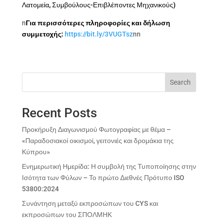
Λατομεία, Συμβούλους-Επιβλέποντες Μηχανικούς)
n
Για περισσότερες πληροφορίες και δήλωση
συμμετοχής:
https://bit.ly/3VUGTsz
nn
Search
Recent Posts
Προκήρυξη Διαγωνισμού Φωτογραφίας με θέμα –
«Παραδοσιακοί οικισμοί, γειτονιές και δρομάκια της
Κύπρου»
Ενημερωτική Ημερίδα: Η συμβολή της Τυποποίησης στην
Ισότητα των Φύλων – Το πρώτο Διεθνές Πρότυπο ISO
53800:2024
Συνάντηση μεταξύ εκπροσώπων του CYS και
εκπροσώπων του ΣΠΟΛΜΗΚ