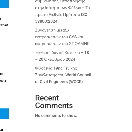
συμβολή της Τυποποίησης
στην Ισότητα των Φύλων – Το
πρώτο Διεθνές Πρότυπο ISO
η
53800:2024
σεων
Συνάντηση μεταξύ
εκπροσώπων του CYS και
εκπροσώπων του ΣΠΟΛΜΗΚ
Έκθεση Ιδανική Κατοικία – 18
– 20 Οκτωβρίου 2024
Φιλοξενία 19ης Γενικής
με
Συνέλευσης του World Council
ούσα
of Civil Engineers (WCCE)
Recent
Comments
No comments to show.
αι