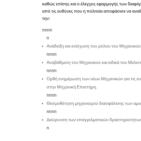
καθώς επίσης και ο έλεγχος εφαρμογής των διαφό
από τις ευθύνες που η πολιτεία αποφάσισε να αν
την:
nnnn
n
Ανάδειξη και ενίσχυση του ρόλου του Μηχανικού
nnnn
Αναβάθμιση του Μηχανικού και ειδικά του Μελετ
nnnn
Ορθή ενημέρωση των νέων Μηχανικών για τις ευθύν
στην Μηχανική Επιστήμη.
nnnn
Θεσμοθέτηση μηχανισμού διασφάλισης των αμοιβώ
nnnn
Διεύρυνση των επαγγελματικών δραστηριοτήτων
n