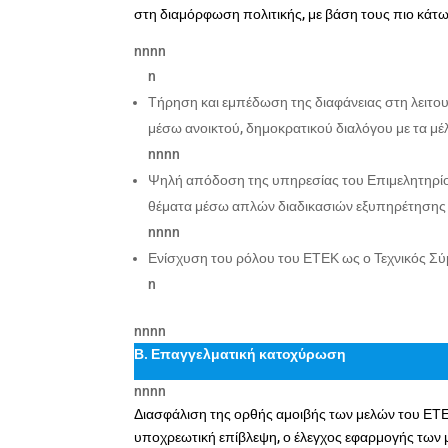
στη διαμόρφωση πολιτικής, με βάση τους πιο κάτω
nnnn
n
Τήρηση και εμπέδωση της διαφάνειας στη λειτο
μέσω ανοικτού, δημοκρατικού διαλόγου με τα μέ
nnnn
Ψηλή απόδοση της υπηρεσίας του Επιμελητηρίου
θέματα μέσω απλών διαδικασιών εξυπηρέτησης 
nnnn
Ενίσχυση του ρόλου του ΕΤΕΚ ως ο Τεχνικός Σύ
n
nnnn
Β. Επαγγελματική κατοχύρωση
nnnn
Διασφάλιση της ορθής αμοιβής των μελών του ΕΤΕ
υποχρεωτική επίβλεψη, ο έλεγχος εφαρμογής των μ