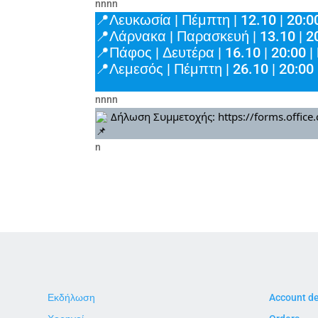
nnnn
📍Λευκωσία | Πέμπτη | 12.10 | 20:0
📍Λάρνακα | Παρασκευή | 13.10 | 20
📍Πάφος | Δευτέρα | 16.10 | 20:00 |
📍Λεμεσός | Πέμπτη | 26.10 | 20:00 
nnnn
Δήλωση Συμμετοχής:
https://forms.offi
n
Εκδήλωση
Account de