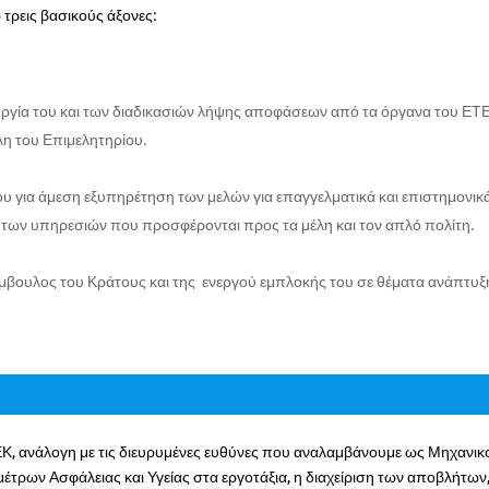
 τρεις βασικούς άξονες:
υργία του και των διαδικασιών λήψης αποφάσεων από τα όργανα του ΕΤ
λη του Επιμελητηρίου.
 για άμεση εξυπηρέτηση των μελών για επαγγελματικά και επιστημονικ
των υπηρεσιών που προσφέρονται προς τα μέλη και τον απλό πολίτη.
μβουλος του Κράτους και της ενεργού εμπλοκής του σε θέματα ανάπτυξ
Κ, ανάλογη με τις διευρυμένες ευθύνες που αναλαμβάνουμε ως Μηχανικο
έτρων Ασφάλειας και Υγείας στα εργοτάξια, η διαχείριση των αποβλήτων