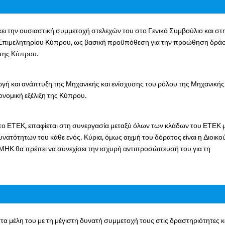
ι την ουσιαστική συμμετοχή στελεχών του στο Γενικό Συμβούλιο και στ
ύ Επιμελητηρίου Κύπρου, ως βασική προϋπόθεση για την προώθηση δρά
 της Κύπρου.
ή και ανάπτυξη της Μηχανικής και ενίσχυσης του ρόλου της Μηχανικής
κονομική εξέλιξη της Κύπρου.
το ΕΤΕΚ, επαφίεται στη συνεργασία μεταξύ όλων των κλάδων του ΕΤΕΚ 
υνατότητων του κάθε ενός. Κύρια, όμως αιχμή του δόρατος είναι η Διοικ
ΗΚ θα πρέπει να συνεχίσει την ισχυρή αντιπροσώπευσή του για τη
τα μέλη του με τη μέγιστη δυνατή συμμετοχή τους στις δραστηριότητες κ