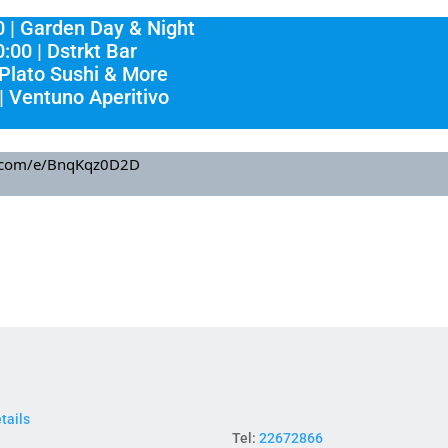
0 | Garden Day & Night
:00 | Dstrkt Bar
 Plato Sushi & More
| Ventuno Aperitivo
ce.com/e/BnqKqz0D2D
tails
Tel:
22672866