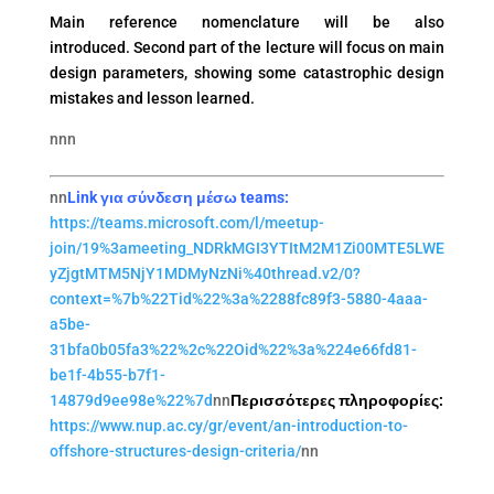
Main reference nomenclature will be also
introduced. Second part of the lecture will focus on main
design parameters, showing some catastrophic design
mistakes and lesson learned.
nnn
nn
Link για σύνδεση μέσω teams:
https://teams.microsoft.com/l/meetup-
join/19%3ameeting_NDRkMGI3YTItM2M1Zi00MTE5LWE
yZjgtMTM5NjY1MDMyNzNi%40thread.v2/0?
context=%7b%22Tid%22%3a%2288fc89f3-5880-4aaa-
a5be-
31bfa0b05fa3%22%2c%22Oid%22%3a%224e66fd81-
be1f-4b55-b7f1-
14879d9ee98e%22%7d
nn
Περισσότερες πληροφορίες:
https://www.nup.ac.cy/gr/event/an-introduction-to-
offshore-structures-design-criteria/
nn