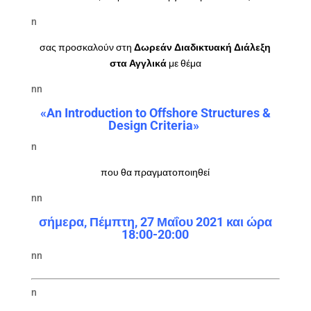
n
σας προσκαλούν στη
Δωρεάν Διαδικτυακή Διάλεξη
στα Αγγλικά
με θέμα
nn
«An Introduction
t
o Offshore Structures &
Design Criteria»
n
που θα πραγματοποιηθεί
nn
σήμερα, Πέμπτη, 27 Μαΐου 2021 και ώρα
18:00-20:00
nn
n