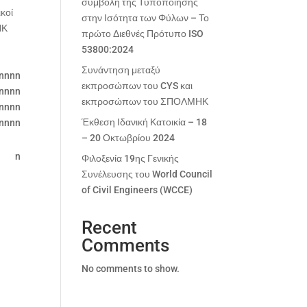
συμβολή της Τυποποίησης
κοί
στην Ισότητα των Φύλων – Το
ΗΚ
πρώτο Διεθνές Πρότυπο ISO
53800:2024
Συνάντηση μεταξύ
nnnn
εκπροσώπων του CYS και
nnnn
εκπροσώπων του ΣΠΟΛΜΗΚ
nnnn
Έκθεση Ιδανική Κατοικία – 18
nnnn
– 20 Οκτωβρίου 2024
n
Φιλοξενία 19ης Γενικής
Συνέλευσης του World Council
of Civil Engineers (WCCE)
Recent
Comments
No comments to show.