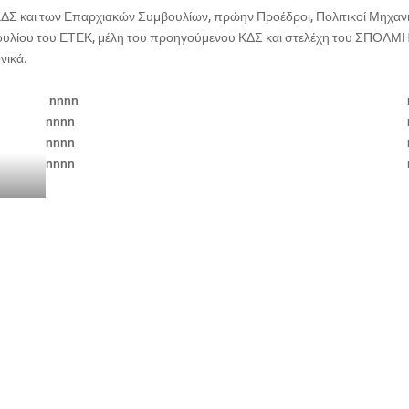
 ΚΔΣ
και των Επαρχιακών Συμβουλίων, πρώην Προέδροι, Πολιτικοί Μηχανι
βουλίου του ΕΤΕΚ, μέλη του προηγούμενου ΚΔΣ και στελέχη του ΣΠΟΛΜ
νικά.
nnnn
nnnn
nnnn
nnnn