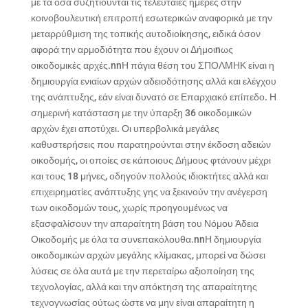
με τα όσα συζητιούνται τις τελευταίες ημέρες στην
κοινοβουλευτική επιτροπή εσωτερικών αναφορικά με την
μεταρρύθμιση της τοπικής αυτοδιοίκησης, ειδικά όσον
αφορά την αρμοδιότητα που έχουν οι Δήμοιnως
οικοδομικές αρχές.nnΗ πάγια θέση του ΣΠΟΛΜΗΚ είναι η
δημιουργία ενιαίων αρχών αδειοδότησης αλλά και ελέγχου
της ανάπτυξης, εάν είναι δυνατό σε Επαρχιακό επίπεδο. Η
σημερινή κατάσταση με την ύπαρξη 36 οικοδομικών
αρχών έχει αποτύχει. Οι υπερβολικά μεγάλες
καθυστερήσεις που παρατηρούνται στην έκδοση αδειών
οικοδομής, οι οποίες σε κάποιους Δήμους φτάνουν μέχρι
και τους 18 μήνες, οδηγούν πολλούς ιδιοκτήτες αλλά και
επιχειρηματίες ανάπτυξης γης να ξεκινούν την ανέγερση
των οικοδομών τους, χωρίς προηγουμένως να
εξασφαλίσουν την απαραίτητη βάση του Νόμου Άδεια
Οικοδομής με όλα τα συνεπακόλουθα.nnΗ δημιουργία
οικοδομικών αρχών μεγάλης κλίμακας, μπορεί να δώσει
λύσεις σε όλα αυτά με την περεταίρω αξιοποίηση της
τεχνολογίας, αλλά και την απόκτηση της απαραίτητης
τεχνογνωσίας ούτως ώστε να μην είναι απαραίτητη η