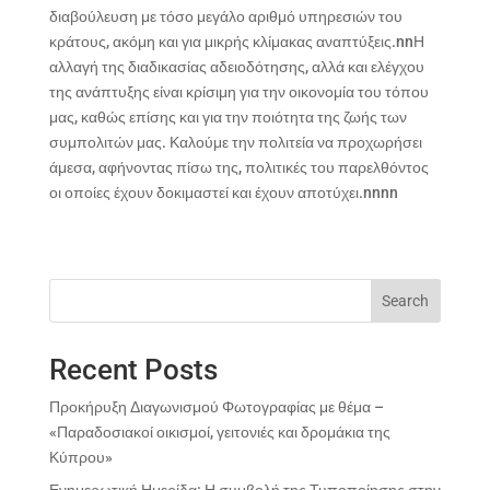
διαβούλευση με τόσο μεγάλο αριθμό υπηρεσιών του
κράτους, ακόμη και για μικρής κλίμακας αναπτύξεις.nnΗ
αλλαγή της διαδικασίας αδειοδότησης, αλλά και ελέγχου
της ανάπτυξης είναι κρίσιμη για την οικονομία του τόπου
μας, καθώς επίσης και για την ποιότητα της ζωής των
συμπολιτών μας. Καλούμε την πολιτεία να προχωρήσει
άμεσα, αφήνοντας πίσω της, πολιτικές του παρελθόντος
οι οποίες έχουν δοκιμαστεί και έχουν αποτύχει.nn
nn
Search
Recent Posts
Προκήρυξη Διαγωνισμού Φωτογραφίας με θέμα –
«Παραδοσιακοί οικισμοί, γειτονιές και δρομάκια της
Κύπρου»