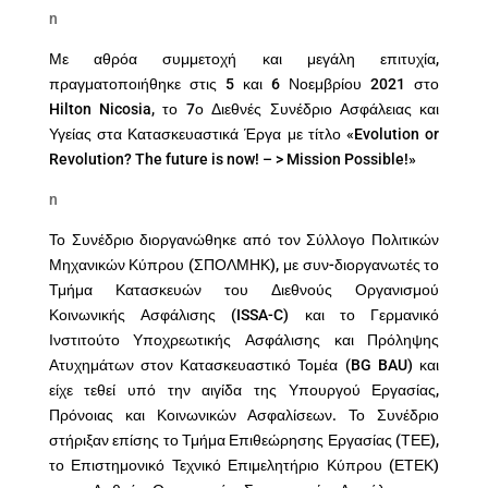
n
Με αθρόα συμμετοχή και μεγάλη επιτυχία,
πραγματοποιήθηκε στις 5 και 6 Νοεμβρίου 2021 στο
Hilton Nicosia, το 7ο Διεθνές Συνέδριο Ασφάλειας και
Υγείας στα Κατασκευαστικά Έργα με τίτλο «Evolution or
Revolution? The future is now! – > Mission Possible!»
n
Το Συνέδριο διοργανώθηκε από τον Σύλλογο Πολιτικών
Μηχανικών Κύπρου (ΣΠΟΛΜΗΚ), με συν-διοργανωτές το
Τμήμα Κατασκευών του Διεθνούς Οργανισμού
Κοινωνικής Ασφάλισης (ISSA-C) και το Γερμανικό
Ινστιτούτο Υποχρεωτικής Ασφάλισης και Πρόληψης
Ατυχημάτων στον Κατασκευαστικό Τομέα (BG BAU) και
είχε τεθεί υπό την αιγίδα της Υπουργού Εργασίας,
Πρόνοιας και Κοινωνικών Ασφαλίσεων. Το Συνέδριο
στήριξαν επίσης το Τμήμα Επιθεώρησης Εργασίας (ΤΕΕ),
το Επιστημονικό Τεχνικό Επιμελητήριο Κύπρου (ΕΤΕΚ)