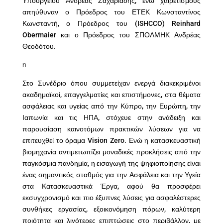
Υπουργείου Ανδρέας Ζαχαριάδης, ενώ χαιρετισμούς
απηύθυναν ο Πρόεδρος του ΕΤΕΚ Κωνσταντίνος
Κωνσταντή, ο Πρόεδρος του (ISHCCO) Reinhard
Obermaier και ο Πρόεδρος του ΣΠΟΛΜΗΚ Ανδρέας
Θεοδότου.
n
Στο Συνέδριο όπου συμμετείχαν ενεργά διακεκριμένοι
ακαδημαϊκοί, επαγγελματίες και επιστήμονες, στα θέματα
ασφάλειας και υγείας από την Κύπρο, την Ευρώπη, την
Ιαπωνία και τις ΗΠΑ, στόχευε στην ανάδειξη και
παρουσίαση καινοτόμων πρακτικών λύσεων για να
επιτευχθεί το όραμα Vision Zero. Ενώ η κατασκευαστική
βιομηχανία αντιμετωπίζει μοναδικές προκλήσεις από την
παγκόσμια πανδημία, η εισαγωγή της ψηφιοποίησης είναι
ένας σημαντικός σταθμός για την Ασφάλεια και την Υγεία
στα Κατασκευαστικά Έργα, αφού θα προσφέρει
εκσυγχρονισμό και πιο έξυπνες λύσεις για ασφαλέστερες
συνθήκες εργασίας, εξοικονόμηση πόρων, καλύτερη
ποιότητα και λιγότερες επιπτώσεις στο περιβάλλον, με